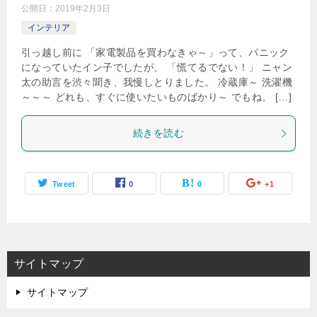
公開日：
2019年2月3日
インテリア
引っ越し前に 「家電製品を買わなきゃ～」って、パニック
になっていたイン子でしたが、 「慌てるでない！」 ニャン
太の助言を渋々聞き、我慢しとりました。 冷蔵庫～ 洗濯機
～～～ どれも、すぐに使いたいものばかり～ でもね。 […]
続きを読む
Tweet
0
0
+1
サイトマップ
サイトマップ